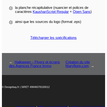
la planche récapitulative (nuancier et polices de
caractères
KaushanScript Regular
+
Open Sans
)
ainsi que les sources du logo (format .eps)
Télécharger les spécifications
←
Halloween – Flyers et écrans
Création du site
des Agences France Immo
Maryflorin.com
→
© Designbay.fr | SIRET 49846078100012
Mentions légales
|
Politique de confidentialité
|
Conditions Générales de Vente