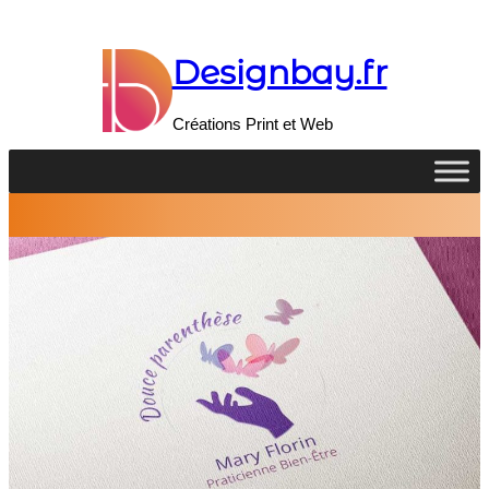
Aller
au
contenu
Designbay.fr
Créations Print et Web