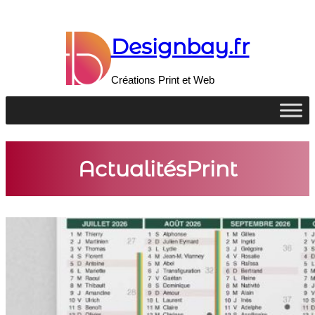
Aller
au
contenu
Designbay.fr
Créations Print et Web
Actualités
Print