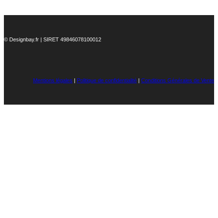
© Designbay.fr | SIRET 49846078100012
Mentions légales
|
Politique de confidentialité
|
Conditions Générales de Vente